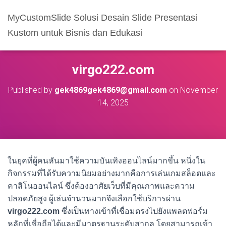
MyCustomSlide Solusi Desain Slide Presentasi
Kustom untuk Bisnis dan Edukasi
virgo222.com
Published by
gek4869gek4869@gmail.com
on
November
14, 2025
ในยุคที่ผู้คนหันมาใช้ความบันเทิงออนไลน์มากขึ้น หนึ่งใน
กิจกรรมที่ได้รับความนิยมอย่างมากคือการเล่นเกมสล็อตและ
คาสิโนออนไลน์ ซึ่งต้องอาศัยเว็บที่มีคุณภาพและความ
ปลอดภัยสูง ผู้เล่นจำนวนมากจึงเลือกใช้บริการผ่าน
virgo222.com
ซึ่งเป็นทางเข้าที่เชื่อมตรงไปยังแพลตฟอร์ม
หลักที่เชื่อถือได้และมีมาตรฐานระดับสากล โดยสามารถเข้า