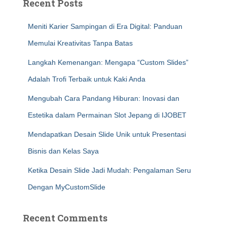
Recent Posts
Meniti Karier Sampingan di Era Digital: Panduan
Memulai Kreativitas Tanpa Batas
Langkah Kemenangan: Mengapa “Custom Slides”
Adalah Trofi Terbaik untuk Kaki Anda
Mengubah Cara Pandang Hiburan: Inovasi dan
Estetika dalam Permainan Slot Jepang di IJOBET
Mendapatkan Desain Slide Unik untuk Presentasi
Bisnis dan Kelas Saya
Ketika Desain Slide Jadi Mudah: Pengalaman Seru
Dengan MyCustomSlide
Recent Comments