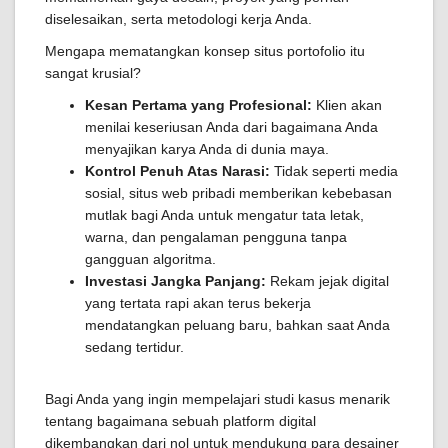
diselesaikan, serta metodologi kerja Anda.
Mengapa mematangkan konsep situs portofolio itu
sangat krusial?
Kesan Pertama yang Profesional:
Klien akan
menilai keseriusan Anda dari bagaimana Anda
menyajikan karya Anda di dunia maya.
Kontrol Penuh Atas Narasi:
Tidak seperti media
sosial, situs web pribadi memberikan kebebasan
mutlak bagi Anda untuk mengatur tata letak,
warna, dan pengalaman pengguna tanpa
gangguan algoritma.
Investasi Jangka Panjang:
Rekam jejak digital
yang tertata rapi akan terus bekerja
mendatangkan peluang baru, bahkan saat Anda
sedang tertidur.
Bagi Anda yang ingin mempelajari studi kasus menarik
tentang bagaimana sebuah platform digital
dikembangkan dari nol untuk mendukung para desainer