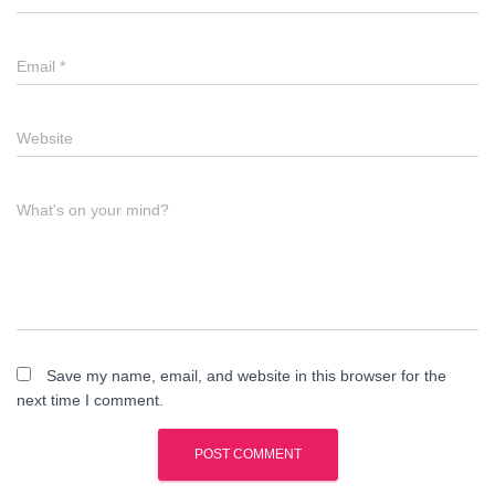
Email
*
Website
What's on your mind?
Save my name, email, and website in this browser for the
next time I comment.