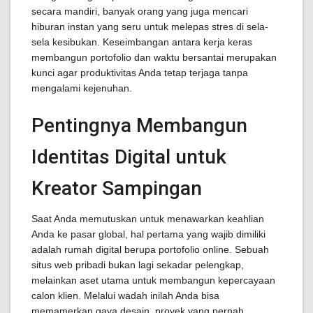
secara mandiri, banyak orang yang juga mencari
hiburan instan yang seru untuk melepas stres di sela-
sela kesibukan. Keseimbangan antara kerja keras
membangun portofolio dan waktu bersantai merupakan
kunci agar produktivitas Anda tetap terjaga tanpa
mengalami kejenuhan.
Pentingnya Membangun
Identitas Digital untuk
Kreator Sampingan
Saat Anda memutuskan untuk menawarkan keahlian
Anda ke pasar global, hal pertama yang wajib dimiliki
adalah rumah digital berupa portofolio online. Sebuah
situs web pribadi bukan lagi sekadar pelengkap,
melainkan aset utama untuk membangun kepercayaan
calon klien. Melalui wadah inilah Anda bisa
memamerkan gaya desain, proyek yang pernah