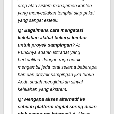
drop
atau sistem manajemen konten
yang menyediakan templat siap pakai
yang sangat estetik.
Q: Bagaimana cara mengatasi
kelelahan akibat bekerja lembur
untuk proyek sampingan?
A:
Kuncinya adalah istirahat yang
berkualitas. Jangan ragu untuk
mengambil jeda total selama beberapa
hari dari proyek sampingan jika tubuh
Anda sudah mengirimkan sinyal
kelelahan yang ekstrem.
Q: Mengapa akses alternatif ke
sebuah platform digital sering dicari