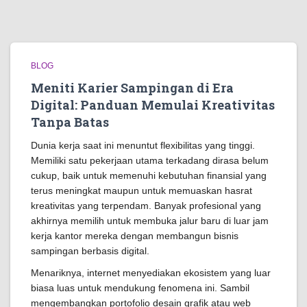
BLOG
Meniti Karier Sampingan di Era
Digital: Panduan Memulai Kreativitas
Tanpa Batas
Dunia kerja saat ini menuntut flexibilitas yang tinggi.
Memiliki satu pekerjaan utama terkadang dirasa belum
cukup, baik untuk memenuhi kebutuhan finansial yang
terus meningkat maupun untuk memuaskan hasrat
kreativitas yang terpendam. Banyak profesional yang
akhirnya memilih untuk membuka jalur baru di luar jam
kerja kantor mereka dengan membangun bisnis
sampingan berbasis digital.
Menariknya, internet menyediakan ekosistem yang luar
biasa luas untuk mendukung fenomena ini. Sambil
mengembangkan portofolio desain grafik atau web