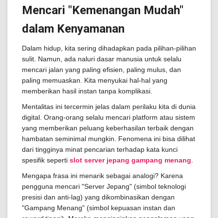
Mencari "Kemenangan Mudah"
dalam Kenyamanan
Dalam hidup, kita sering dihadapkan pada pilihan-pilihan
sulit. Namun, ada naluri dasar manusia untuk selalu
mencari jalan yang paling efisien, paling mulus, dan
paling memuaskan. Kita menyukai hal-hal yang
memberikan hasil instan tanpa komplikasi.
Mentalitas ini tercermin jelas dalam perilaku kita di dunia
digital. Orang-orang selalu mencari platform atau sistem
yang memberikan peluang keberhasilan terbaik dengan
hambatan seminimal mungkin. Fenomena ini bisa dilihat
dari tingginya minat pencarian terhadap kata kunci
spesifik seperti
slot server jepang gampang menang
.
Mengapa frasa ini menarik sebagai analogi? Karena
pengguna mencari "Server Jepang" (simbol teknologi
presisi dan anti-lag) yang dikombinasikan dengan
"Gampang Menang" (simbol kepuasan instan dan