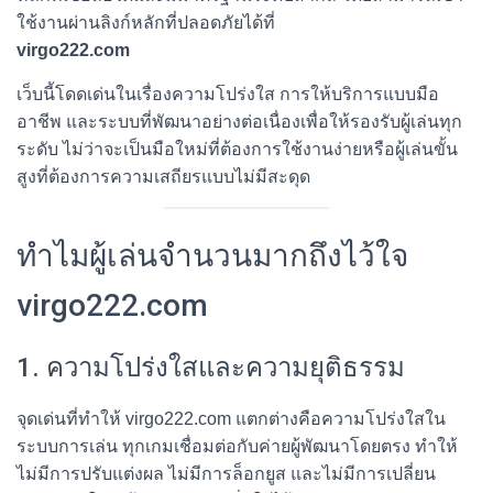
ใช้งานผ่านลิงก์หลักที่ปลอดภัยได้ที่
virgo222.com
เว็บนี้โดดเด่นในเรื่องความโปร่งใส การให้บริการแบบมือ
อาชีพ และระบบที่พัฒนาอย่างต่อเนื่องเพื่อให้รองรับผู้เล่นทุก
ระดับ ไม่ว่าจะเป็นมือใหม่ที่ต้องการใช้งานง่ายหรือผู้เล่นขั้น
สูงที่ต้องการความเสถียรแบบไม่มีสะดุด
ทำไมผู้เล่นจำนวนมากถึงไว้ใจ
virgo222.com
1. ความโปร่งใสและความยุติธรรม
จุดเด่นที่ทำให้ virgo222.com แตกต่างคือความโปร่งใสใน
ระบบการเล่น ทุกเกมเชื่อมต่อกับค่ายผู้พัฒนาโดยตรง ทำให้
ไม่มีการปรับแต่งผล ไม่มีการล็อกยูส และไม่มีการเปลี่ยน