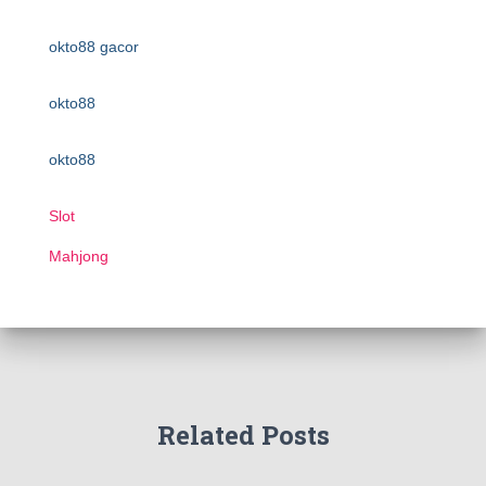
okto88 gacor
okto88
okto88
Slot
Mahjong
Related Posts