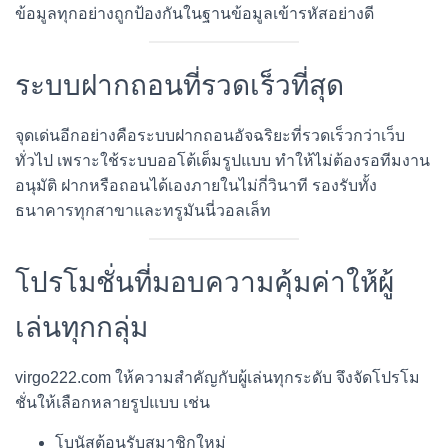
ข้อมูลทุกอย่างถูกป้องกันในฐานข้อมูลเข้ารหัสอย่างดี
ระบบฝากถอนที่รวดเร็วที่สุด
จุดเด่นอีกอย่างคือระบบฝากถอนอัจฉริยะที่รวดเร็วกว่าเว็บ
ทั่วไป เพราะใช้ระบบออโต้เต็มรูปแบบ ทำให้ไม่ต้องรอทีมงาน
อนุมัติ ฝากหรือถอนได้เองภายในไม่กี่วินาที รองรับทั้ง
ธนาคารทุกสาขาและทรูมันนี่วอลเล็ท
โปรโมชั่นที่มอบความคุ้มค่าให้ผู้
เล่นทุกกลุ่ม
virgo222.com ให้ความสำคัญกับผู้เล่นทุกระดับ จึงจัดโปรโม
ชั่นให้เลือกหลายรูปแบบ เช่น
โบนัสต้อนรับสมาชิกใหม่