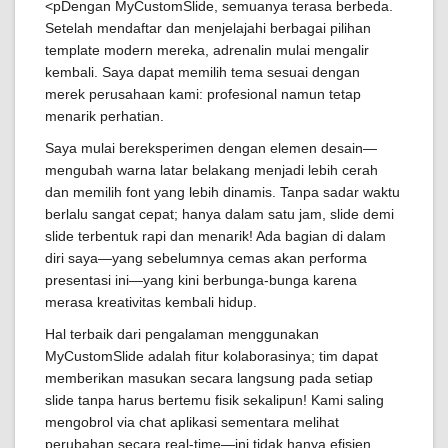
<pDengan MyCustomSlide, semuanya terasa berbeda.
Setelah mendaftar dan menjelajahi berbagai pilihan
template modern mereka, adrenalin mulai mengalir
kembali. Saya dapat memilih tema sesuai dengan
merek perusahaan kami: profesional namun tetap
menarik perhatian.
Saya mulai bereksperimen dengan elemen desain—
mengubah warna latar belakang menjadi lebih cerah
dan memilih font yang lebih dinamis. Tanpa sadar waktu
berlalu sangat cepat; hanya dalam satu jam, slide demi
slide terbentuk rapi dan menarik! Ada bagian di dalam
diri saya—yang sebelumnya cemas akan performa
presentasi ini—yang kini berbunga-bunga karena
merasa kreativitas kembali hidup.
Hal terbaik dari pengalaman menggunakan
MyCustomSlide adalah fitur kolaborasinya; tim dapat
memberikan masukan secara langsung pada setiap
slide tanpa harus bertemu fisik sekalipun! Kami saling
mengobrol via chat aplikasi sementara melihat
perubahan secara real-time—ini tidak hanya efisien