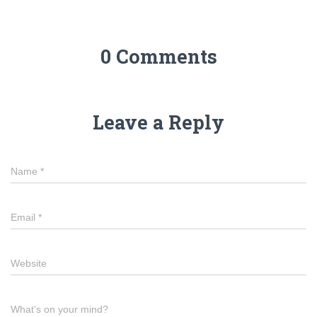
0 Comments
Leave a Reply
Name
*
Email
*
Website
What's on your mind?