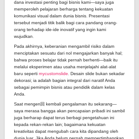
dana investasi penting bagi bisnis kami—saya juga
memperoleh pelajaran berharga tentang kekuatan
komunikasi visual dalam dunia bisnis. Presentasi
tersebut menjadi titik balik bagi cara pandang orang-
orang terhadap ide-ide inovatif yang ingin kami
wujudkan.
Pada akhirnya, keberanian mengambil risiko dalam
menciptakan sesuatu dari nol mengajarkan banyak hal;
bahwa proses belajar tidak pernah berhenti—baik itu
melalui eksperimen atau usaha menjelajahi alat-alat
baru seperti
mycustomslide
. Desain slide bukan sekadar
dekorasi; ia adalah bagian integral dari naratif Anda
sebagai pemimpin bisnis atau pendidik dalam kelas
Anda.
Saat mengen回 kembali pengalaman itu sekarang—
saya merasa bangga akan pencapaian pribadi ini sambil
juga berharap dapat terus berbagi pengetahuan ini
kepada rekan-rekan lain; bagaimana kekuatan
kreativitas dapat mengubah cara kita dipandang oleh
dunia luar. Jika Anda belum pernah mempertimbangkan