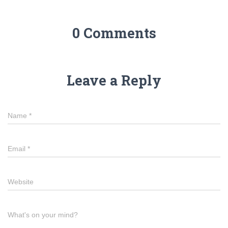
0 Comments
Leave a Reply
Name
*
Email
*
Website
What's on your mind?