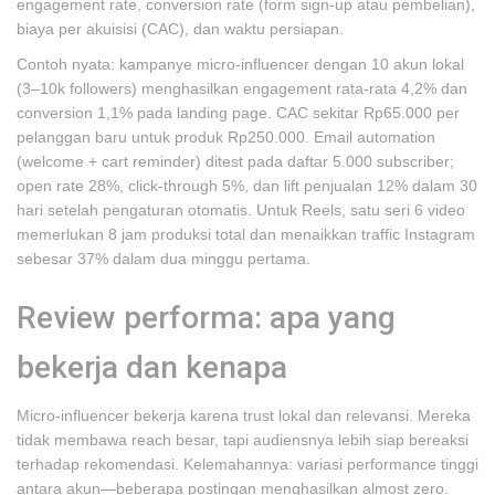
engagement rate, conversion rate (form sign-up atau pembelian),
biaya per akuisisi (CAC), dan waktu persiapan.
Contoh nyata: kampanye micro-influencer dengan 10 akun lokal
(3–10k followers) menghasilkan engagement rata-rata 4,2% dan
conversion 1,1% pada landing page. CAC sekitar Rp65.000 per
pelanggan baru untuk produk Rp250.000. Email automation
(welcome + cart reminder) ditest pada daftar 5.000 subscriber;
open rate 28%, click-through 5%, dan lift penjualan 12% dalam 30
hari setelah pengaturan otomatis. Untuk Reels, satu seri 6 video
memerlukan 8 jam produksi total dan menaikkan traffic Instagram
sebesar 37% dalam dua minggu pertama.
Review performa: apa yang
bekerja dan kenapa
Micro-influencer bekerja karena trust lokal dan relevansi. Mereka
tidak membawa reach besar, tapi audiensnya lebih siap bereaksi
terhadap rekomendasi. Kelemahannya: variasi performance tinggi
antara akun—beberapa postingan menghasilkan almost zero.