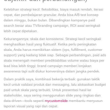
Kelebihan strategi kecil: fleksibilitas, biaya masuk rendah, iterasi
cepat, dan pembelajaran granular. Anda bisa A/B test konsep
dalam minggu, bukan bulan. Dibandingkan kampanye paid
search besar atau TV/branding campaign, ROI awal seringkali
lebih cepat dipetakan.
Kekurangannya: skala dan konsistensi. Strategi kecil seringkali
menghasilkan hasil yang fluktuatif. Ketika perlu peningkatan
skala, Anda harus memikirkan sistem (ops, fulfillment, customer
support) yang kadang tidak siap. Sebagai perbandingan, paid ads
skala menengah memberi prediktabilitas volume walau biaya per
lead bisa lebih tinggi; brand campaign memberi lonjakan
awareness tapi sulit diukur konversinya dalam jangka pendek.
Dalam praktik saya, kombinasi bekerja terbaik: gunakan taktik
kecil untuk validasi produk dan messaging, lalu alokasikan budget
paid untuk skala yang terbukti. Untuk presentasi hasil ke
stakeholder, saya sering menggunakan slide yang ringkas dan
data-driven—tools seperti
mycustomslide
membantu menyusun
laporan visual yang rapi dan cepat.