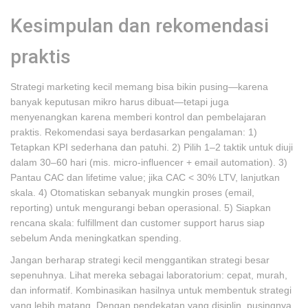
Kesimpulan dan rekomendasi
praktis
Strategi marketing kecil memang bisa bikin pusing—karena
banyak keputusan mikro harus dibuat—tetapi juga
menyenangkan karena memberi kontrol dan pembelajaran
praktis. Rekomendasi saya berdasarkan pengalaman: 1)
Tetapkan KPI sederhana dan patuhi. 2) Pilih 1–2 taktik untuk diuji
dalam 30–60 hari (mis. micro-influencer + email automation). 3)
Pantau CAC dan lifetime value; jika CAC < 30% LTV, lanjutkan
skala. 4) Otomatiskan sebanyak mungkin proses (email,
reporting) untuk mengurangi beban operasional. 5) Siapkan
rencana skala: fulfillment dan customer support harus siap
sebelum Anda meningkatkan spending.
Jangan berharap strategi kecil menggantikan strategi besar
sepenuhnya. Lihat mereka sebagai laboratorium: cepat, murah,
dan informatif. Kombinasikan hasilnya untuk membentuk strategi
yang lebih matang. Dengan pendekatan yang disiplin, pusingnya