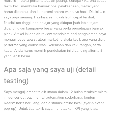
realistis—reaksi pertama adalah pusing. Kenapa? Karena setiap
taktik kecil membuka banyak opsi pelaksanaan, metrik yang
harus dipantau, dan kompromi antara waktu vs hasil. Di sisi lain,
saya juga senang. Hasilnya seringkali lebih cepat terlihat,
fleksibilitas tinggi, dan belajar yang didapat jauh lebih tajam
dibandingkan kampanye besar yang perlu persetujuan banyak
pihak. Artikel ini adalah review mendalam dari pengalaman saya
menguji beberapa strategi marketing skala kecil: apa yang diuji,
performa yang diobservasi, kelebihan dan kekurangan, serta
kapan Anda harus memilih pendekatan ini dibanding alternatif
yang lebih besar.
Apa saja yang saya uji (detail
testing)
Saya menguji empat taktik utama dalam 12 bulan terakhir: micro-
influencer outreach, email automation sederhana, konten
Reels/Shorts berulang, dan distribusi offline lokal (flyer & event
pop-up). Untuk tiap taktik saya menetapkan KPI yang jelas: